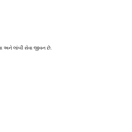
ા અને લાંબી સેવા જીવન છે.