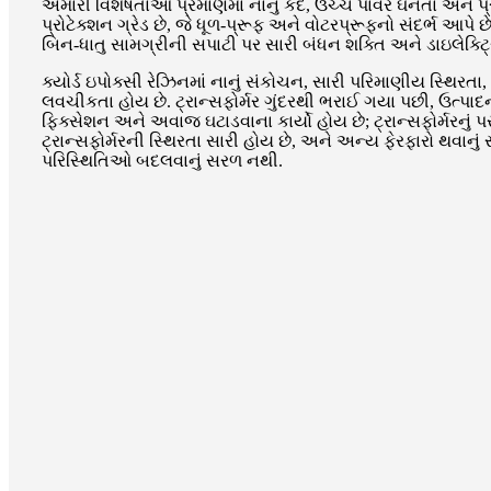
અમારી વિશેષતાઓ પ્રમાણમાં નાનું કદ, ઉચ્ચ પાવર ઘનતા અને પ્
પ્રોટેક્શન ગ્રેડ છે, જે ધૂળ-પ્રૂફ અને વોટરપ્રૂફનો સંદર્ભ આપે છ
બિન-ધાતુ સામગ્રીની સપાટી પર સારી બંધન શક્તિ અને ડાઇલેક્ટ્રિ
ક્યોર્ડ ઇપોક્સી રેઝિનમાં નાનું સંકોચન, સારી પરિમાણીય સ્થિરત
લવચીકતા હોય છે. ટ્રાન્સફોર્મર ગુંદરથી ભરાઈ ગયા પછી, ઉત્પાદ
ફિક્સેશન અને અવાજ ઘટાડવાના કાર્યો હોય છે; ટ્રાન્સફોર્મરનું પ
ટ્રાન્સફોર્મરની સ્થિરતા સારી હોય છે, અને અન્ય ફેરફારો થવાનું
પરિસ્થિતિઓ બદલવાનું સરળ નથી.