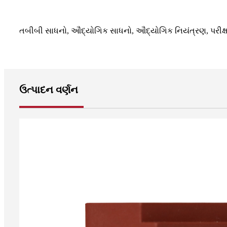
તબીબી સાધનો, ઔદ્યોગિક સાધનો, ઔદ્યોગિક નિયંત્રણ, પરીક્ષ
ઉત્પાદન વર્ણન