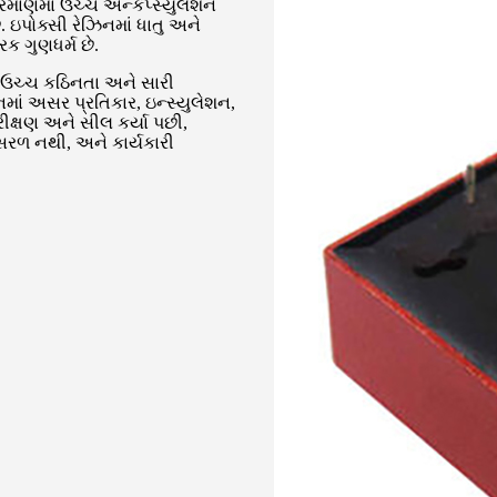
રમાણમાં ઉચ્ચ એન્કેપ્સ્યુલેશન
ે. ઇપોક્સી રેઝિનમાં ધાતુ અને
ક ગુણધર્મ છે.
ા, ઉચ્ચ કઠિનતા અને સારી
નમાં અસર પ્રતિકાર, ઇન્સ્યુલેશન,
રીક્ષણ અને સીલ કર્યા પછી,
 સરળ નથી, અને કાર્યકારી