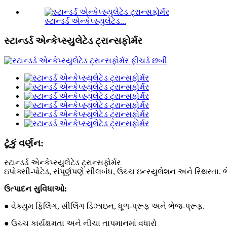
સ્ટાન્ડર્ડ એન્કેપ્સ્યુલેટેડ...
સ્ટાન્ડર્ડ એન્કેપ્સ્યુલેટેડ ટ્રાન્સફોર્મર
ટૂંકું વર્ણન:
સ્ટાન્ડર્ડ એન્કેપ્સ્યુલેટેડ ટ્રાન્સફોર્મર
ઇપોક્સી-પોટેડ, સંપૂર્ણપણે સીલબંધ, ઉચ્ચ ઇન્સ્યુલેશન અને સ્થિરતા.
ઉત્પાદન સુવિધાઓ:
● વેક્યુમ ફિલિંગ, સીલિંગ ડિઝાઇન, ધૂળ-પ્રૂફ અને ભેજ-પ્રૂફ.
● ઉચ્ચ કાર્યક્ષમતા અને નીચા તાપમાનમાં વધારો