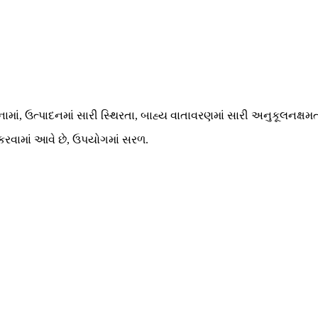
ાં, ઉત્પાદનમાં સારી સ્થિરતા, બાહ્ય વાતાવરણમાં સારી અનુકૂલનક્ષમત
 કરવામાં આવે છે, ઉપયોગમાં સરળ.