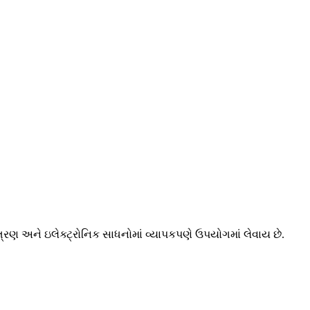
ત્રણ અને ઇલેક્ટ્રોનિક સાધનોમાં વ્યાપકપણે ઉપયોગમાં લેવાય છે.