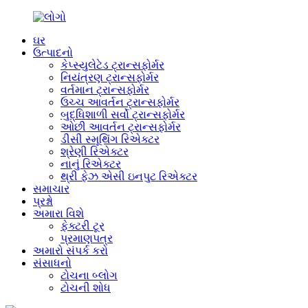
ઘર
ઉત્પાદનો
કેપ્સ્યુલેટેડ ટ્રાન્સફોર્મર
નિયંત્રણ ટ્રાન્સફોર્મર
વર્તમાન ટ્રાન્સફોર્મર
ઉચ્ચ આવર્તન ટ્રાન્સફોર્મર
બુદ્ધિશાળી સર્વો ટ્રાન્સફોર્મર
ઓછી આવર્તન ટ્રાન્સફોર્મર
ડીસી સ્મૂથિંગ રિએક્ટર
શ્રેણી રિએક્ટર
નાનું રિએક્ટર
થ્રી ફેઝ એસી ઇનપુટ રિએક્ટર
સમાચાર
પ્રશ્નો
અમારા વિશે
ફેક્ટરી ટૂર
પ્રમાણપત્ર
અમારો સંપર્ક કરો
સંસાધનો
ટોચના બ્લોગ
ટોચની શોધ