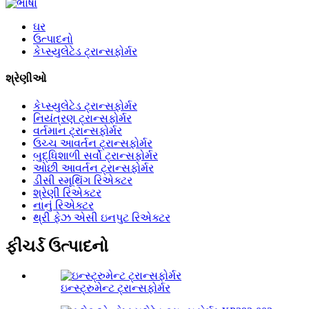
ઘર
ઉત્પાદનો
કેપ્સ્યુલેટેડ ટ્રાન્સફોર્મર
શ્રેણીઓ
કેપ્સ્યુલેટેડ ટ્રાન્સફોર્મર
નિયંત્રણ ટ્રાન્સફોર્મર
વર્તમાન ટ્રાન્સફોર્મર
ઉચ્ચ આવર્તન ટ્રાન્સફોર્મર
બુદ્ધિશાળી સર્વો ટ્રાન્સફોર્મર
ઓછી આવર્તન ટ્રાન્સફોર્મર
ડીસી સ્મૂથિંગ રિએક્ટર
શ્રેણી રિએક્ટર
નાનું રિએક્ટર
થ્રી ફેઝ એસી ઇનપુટ રિએક્ટર
ફીચર્ડ ઉત્પાદનો
ઇન્સ્ટ્રુમેન્ટ ટ્રાન્સફોર્મર