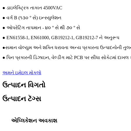
● ડાઇલેક્ટ્રિક તાકાત 4500VAC
● વર્ગ B (૧૩૦ ° સે) ઇન્સ્યુલેશન
● ઓપરેટિંગ તાપમાન - ૪૦ ° સે થી ૭૦ ° સે
● EN61558-1, EN61000, GB19212-1, GB19212-7 ને અનુરૂપ
●સમાન વોલ્યુમ અને શક્તિ ધરાવતા અન્ય પ્રકારના ઉત્પાદનોની તુલનામ
● પિન પ્રકારની ડિઝાઇન, વેલ્ડીંગ માટે PCB પર સીધા સોકેટમાં દાખલ
અમને ઇમેઇલ મોકલો
ઉત્પાદન વિગતો
ઉત્પાદન ટૅગ્સ
એપ્લિકેશન અવકાશ