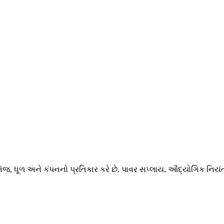
 ભેજ, ધૂળ અને કંપનનો પ્રતિકાર કરે છે. પાવર સપ્લાય, ઔદ્યોગિક નિયં