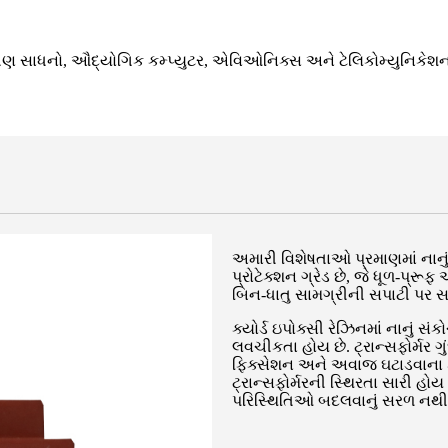
ણ સાધનો, ઔદ્યોગિક કમ્પ્યુટર, એવિઓનિક્સ અને ટેલિકોમ્યુનિકેશન,
અમારી વિશેષતાઓ પ્રમાણમાં નાનુ
પ્રોટેક્શન ગ્રેડ છે, જે ધૂળ-પ્રૂ
બિન-ધાતુ સામગ્રીની સપાટી પર સાર
ક્યોર્ડ ઇપોક્સી રેઝિનમાં નાનું 
લવચીકતા હોય છે. ટ્રાન્સફોર્મર 
ફિક્સેશન અને અવાજ ઘટાડવાના કાર્
ટ્રાન્સફોર્મરની સ્થિરતા સારી હો
પરિસ્થિતિઓ બદલવાનું સરળ નથી