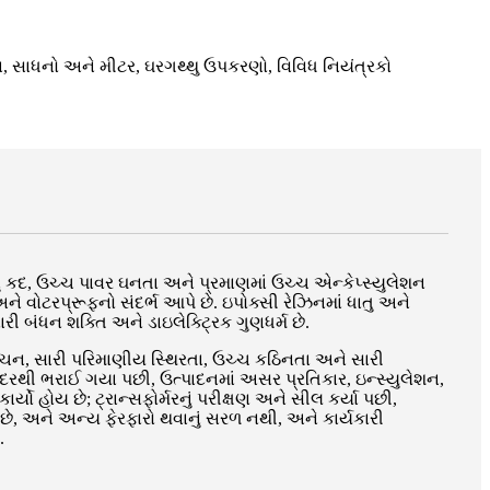
 સાધનો અને મીટર, ઘરગથ્થુ ઉપકરણો, વિવિધ નિયંત્રકો
ં કદ, ઉચ્ચ પાવર ઘનતા અને પ્રમાણમાં ઉચ્ચ એન્કેપ્સ્યુલેશન
ફ અને વોટરપ્રૂફનો સંદર્ભ આપે છે. ઇપોક્સી રેઝિનમાં ધાતુ અને
ી બંધન શક્તિ અને ડાઇલેક્ટ્રિક ગુણધર્મ છે.
સંકોચન, સારી પરિમાણીય સ્થિરતા, ઉચ્ચ કઠિનતા અને સારી
ગુંદરથી ભરાઈ ગયા પછી, ઉત્પાદનમાં અસર પ્રતિકાર, ઇન્સ્યુલેશન,
યો હોય છે; ટ્રાન્સફોર્મરનું પરીક્ષણ અને સીલ કર્યા પછી,
ય છે, અને અન્ય ફેરફારો થવાનું સરળ નથી, અને કાર્યકારી
.