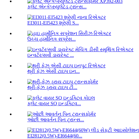
ફ્લેટ એન્કેપ્સ્યુલેટેડ ટ્રાન્સ...
EI3011-EI5423 શ્રેણી S...
ઉચ્ચ હાર્મોનિક સપ્રેસ...
ઇન્વર્ટર/સર્વો ડાયરેક્ટ ...
થ્રી ફેઝ એસી ટાઇપ ઇન...
થ્રી-ફેઝ ડ્રાય ટાઇપ ટી...
ફ્લેટ વાયર SQ ઇન્ડક્ટિવ...
ઓછી આવર્તન પિન ટ્રાન્સ...
EI2812(0.5W)-EI6644(60...