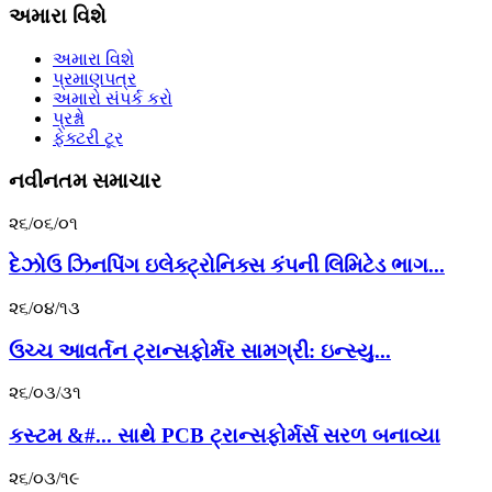
અમારા વિશે
અમારા વિશે
પ્રમાણપત્ર
અમારો સંપર્ક કરો
પ્રશ્નો
ફેક્ટરી ટૂર
નવીનતમ સમાચાર
૨૬/૦૬/૦૧
દેઝોઉ ઝિનપિંગ ઇલેક્ટ્રોનિક્સ કંપની લિમિટેડ ભાગ...
૨૬/૦૪/૧૩
ઉચ્ચ આવર્તન ટ્રાન્સફોર્મર સામગ્રી: ઇન્સ્યુ...
૨૬/૦૩/૩૧
કસ્ટમ &#... સાથે PCB ટ્રાન્સફોર્મર્સ સરળ બનાવ્યા
૨૬/૦૩/૧૯