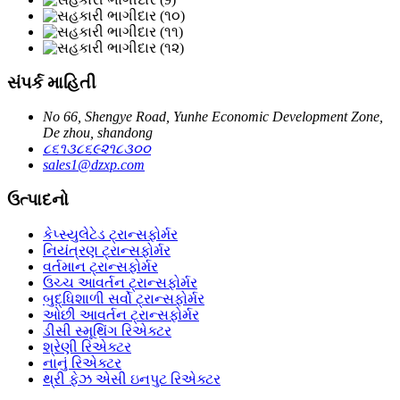
સંપર્ક માહિતી
No 66, Shengye Road, Yunhe Economic Development Zone,
De zhou, shandong
૮૬૧૩૮૬૯૨૧૮૩૦૦
sales1@dzxp.com
ઉત્પાદનો
કેપ્સ્યુલેટેડ ટ્રાન્સફોર્મર
નિયંત્રણ ટ્રાન્સફોર્મર
વર્તમાન ટ્રાન્સફોર્મર
ઉચ્ચ આવર્તન ટ્રાન્સફોર્મર
બુદ્ધિશાળી સર્વો ટ્રાન્સફોર્મર
ઓછી આવર્તન ટ્રાન્સફોર્મર
ડીસી સ્મૂથિંગ રિએક્ટર
શ્રેણી રિએક્ટર
નાનું રિએક્ટર
થ્રી ફેઝ એસી ઇનપુટ રિએક્ટર