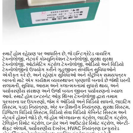
સ્માર્ટ હોમ રહેઠાણ પર આધારિત છે, જે ઇન્ટિગ્રેટેડ વાયરિંગ
ટેકનોલોજી, નેટવર્ક કોમ્યુનિકેશન ટેકનોલોજી, સુરક્ષા સુરક્ષા
ટેકનોલોજી, ઓટોમેટિક કંટ્રોલ ટેકનોલોજી, ઓડિયો અને વિડિયો
ટેકનોલોજીનો ઉપયોગ કરીને ગૃહજીવન સંબંધિત સુવિધાઓને
એકીકૃત કરે છે, અને રહેણાંક સુવિધાઓ અને કૌટુંબિક સમયપત્રક
બાબતો માટે એક કાર્યક્ષમ વ્યવસ્થાપન પ્રણાલી બનાવે છે જેથી ઘરની
સલામતી, સુવિધા, આરામ અને કલાત્મકતામાં સુધારો થાય, અને
પર્યાવરણીય સંરક્ષણ અને ઉર્જા બચત જીવન પર્યાવરણનો ખ્યાલ
આવે. સ્માર્ટ હોમ ઇન્ટરનેટ ઓફ થિંગ્સ ટેકનોલોજી દ્વારા તમામ
પ્રકારના ઘર ઉપકરણો, જેમ કે ઓડિયો અને વિડિયો સાધનો, લાઇટિંગ
સિસ્ટમ, પડદા નિયંત્રણ, એર કન્ડીશનીંગ નિયંત્રણ, સુરક્ષા સિસ્ટમ,
ડિજિટલ વિડિયો સિસ્ટમ, વિડિયો સેવા વિડિયો કેબિનેટ સિસ્ટમ અને
નેટવર્ક હોમને જોડે છે, જે હોમ એપ્લાયન્સ કંટ્રોલ, લાઇટિંગ કંટ્રોલ,
ટેલિફોન રિમોટ કંટ્રોલ, ઇન્ડોર અને આઉટડોર રિમોટ કંટ્રોલ, એન્ટી-
થેફ્ટ એલાર્મ, પર્યાવરણીય દેખરેખ, HVAC નિયંત્રણ ઇન્ફ્રારેડ