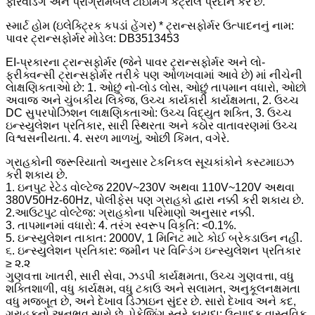
ફોરવર્ડિંગ અને પ્રોગ્રામેબલ ટાઇમિંગ કંટ્રોલ પ્રદાન કરે છે.
સ્માર્ટ હોમ (ઇલેક્ટ્રિક કપડાં હેંગર) * ટ્રાન્સફોર્મર ઉત્પાદનનું નામ:
પાવર ટ્રાન્સફોર્મર મોડેલ: DB3513453
EI-પ્રકારના ટ્રાન્સફોર્મર (જેને પાવર ટ્રાન્સફોર્મર અને લો-
ફ્રીક્વન્સી ટ્રાન્સફોર્મર તરીકે પણ ઓળખવામાં આવે છે) માં નીચેની
લાક્ષણિકતાઓ છે: 1. ઓછું નો-લોડ લોસ, ઓછું તાપમાન વધારો, ઓછો
અવાજ અને ચુંબકીય લિકેજ, ઉચ્ચ કાર્યકારી કાર્યક્ષમતા, 2. ઉચ્ચ
DC સુપરપોઝિશન લાક્ષણિકતાઓ: ઉચ્ચ વિદ્યુત શક્તિ, 3. ઉચ્ચ
ઇન્સ્યુલેશન પ્રતિકાર, સારી સ્થિરતા અને કઠોર વાતાવરણમાં ઉચ્ચ
વિશ્વસનીયતા. 4. સરળ માળખું, ઓછી કિંમત, વગેરે.
ગ્રાહકોની જરૂરિયાતો અનુસાર ટેકનિકલ સૂચકાંકોને કસ્ટમાઇઝ
કરી શકાય છે.
1. ઇનપુટ રેટેડ વોલ્ટેજ 220V~230V અથવા 110V~120V અથવા
380V50Hz-60Hz, પોલીફેસ પણ ગ્રાહકો દ્વારા નક્કી કરી શકાય છે.
2.આઉટપુટ વોલ્ટેજ: ગ્રાહકોના પરિમાણો અનુસાર નક્કી.
3. તાપમાનમાં વધારો: 4. તરંગ સ્વરૂપ વિકૃતિ: <0.1%.
5. ઇન્સ્યુલેશન તાકાત: 2000V, 1 મિનિટ માટે કોઈ બ્રેકડાઉન નહીં.
૬. ઇન્સ્યુલેશન પ્રતિકાર: જમીન પર વિન્ડિંગ ઇન્સ્યુલેશન પ્રતિકાર
≥ ૨.૨
ગુણવત્તા ખાતરી, સારી સેવા, ઝડપી કાર્યક્ષમતા, ઉચ્ચ ગુણવત્તા, વધુ
શક્તિશાળી, વધુ કાર્યક્ષમ, વધુ ટકાઉ અને સલામત, અનુકૂલનક્ષમતા
વધુ મજબૂત છે, અને દેખાવ ડિઝાઇન સુંદર છે. સારો દેખાવ અને કદ,
ગ્રાહકનો અનુભવ સારો છે. પેકેજિંગ સ્તરે ફાયદા: ઉત્પાદક વાસ્તવિક