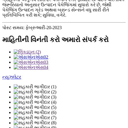
જરૂરિયાતો અનુસાર ઉત્પાદન પેકેજિંગમાં સુધારો કરે છે, જેથી
પેકેજિંગ ઉત્પાદન ગ્રેડ અથવા બ્રાન્ડ સેન્સને વધુ સારી રીતે
પ્રતિબિંબિત કરી શકે; સુવિધા, વગેરે.
પોસ્ટ સમય: ફેબ્રુઆરી-20-2023
માહિતીની વિનંતી કરો અમારો સંપર્ક કરો
ન્યૂઝલેટર