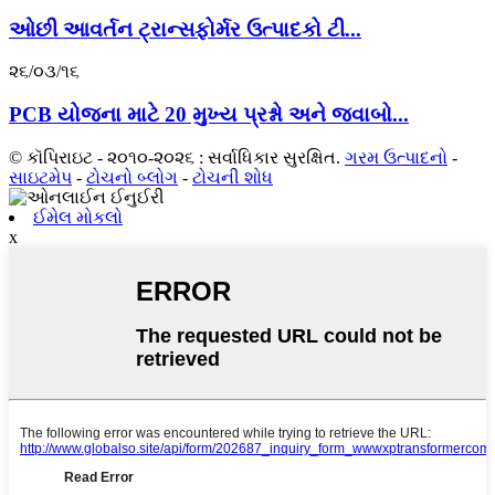
ઓછી આવર્તન ટ્રાન્સફોર્મર ઉત્પાદકો ટી...
૨૬/૦૩/૧૬
PCB યોજના માટે 20 મુખ્ય પ્રશ્નો અને જવાબો...
© કૉપિરાઇટ - ૨૦૧૦-૨૦૨૬ : સર્વાધિકાર સુરક્ષિત.
ગરમ ઉત્પાદનો
-
સાઇટમેપ
-
ટોચનો બ્લોગ
-
ટોચની શોધ
ઈમેલ મોકલો
x