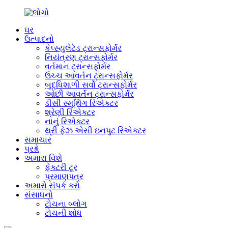
ઘર
ઉત્પાદનો
કેપ્સ્યુલેટેડ ટ્રાન્સફોર્મર
નિયંત્રણ ટ્રાન્સફોર્મર
વર્તમાન ટ્રાન્સફોર્મર
ઉચ્ચ આવર્તન ટ્રાન્સફોર્મર
બુદ્ધિશાળી સર્વો ટ્રાન્સફોર્મર
ઓછી આવર્તન ટ્રાન્સફોર્મર
ડીસી સ્મૂથિંગ રિએક્ટર
શ્રેણી રિએક્ટર
નાનું રિએક્ટર
થ્રી ફેઝ એસી ઇનપુટ રિએક્ટર
સમાચાર
પ્રશ્નો
અમારા વિશે
ફેક્ટરી ટૂર
પ્રમાણપત્ર
અમારો સંપર્ક કરો
સંસાધનો
ટોચના બ્લોગ
ટોચની શોધ