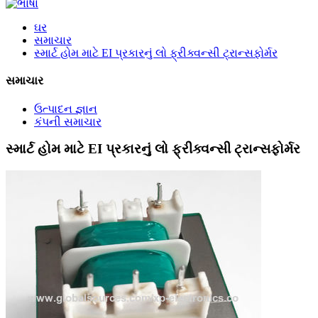
ઘર
સમાચાર
સ્માર્ટ હોમ માટે EI પ્રકારનું લો ફ્રીક્વન્સી ટ્રાન્સફોર્મર
સમાચાર
ઉત્પાદન જ્ઞાન
કંપની સમાચાર
સ્માર્ટ હોમ માટે EI પ્રકારનું લો ફ્રીક્વન્સી ટ્રાન્સફોર્મર