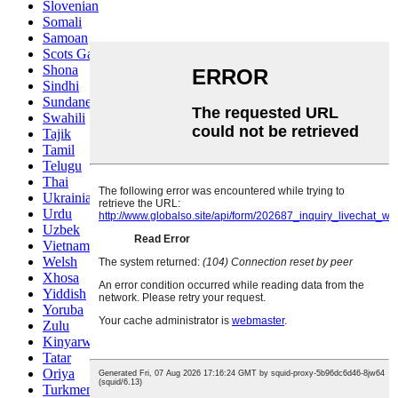
Slovenian
Somali
Samoan
Scots Gaelic
Shona
Sindhi
Sundanese
Swahili
Tajik
Tamil
Telugu
Thai
Ukrainian
Urdu
Uzbek
Vietnamese
Welsh
Xhosa
Yiddish
Yoruba
Zulu
Kinyarwanda
Tatar
Oriya
Turkmen